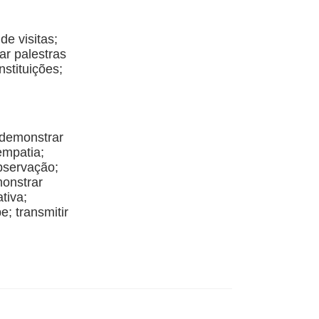
de visitas;
ar palestras
nstituições;
 demonstrar
empatia;
bservação;
monstrar
tiva;
; transmitir