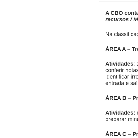
A CBO cont
recursos / M
Na classifica
ÁREA A – Tr
Atividades
:
conferir nota
identificar i
entrada e sa
ÁREA B – P
Atividades:
preparar min
ÁREA C – Pre