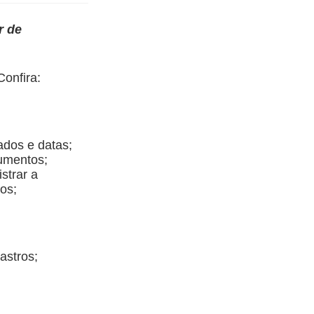
r de
Confira:
dados e datas;
cumentos;
strar a
os;
astros;