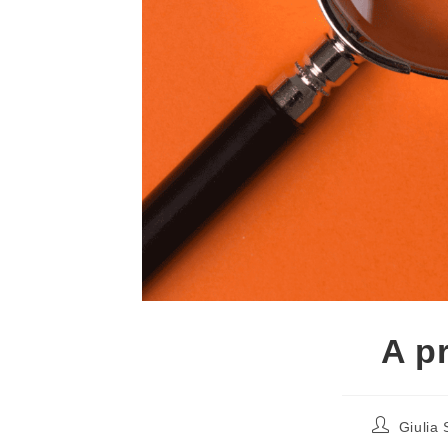
A p
Giulia 