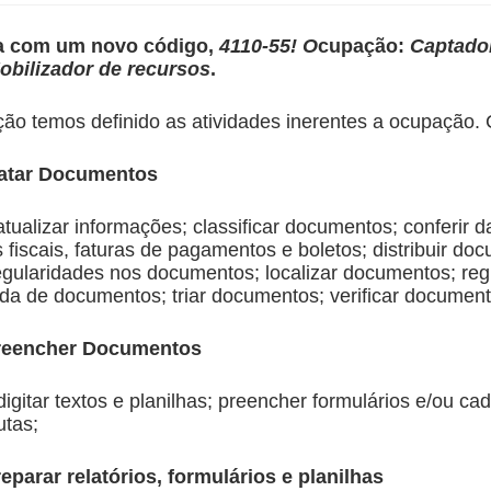
a com um novo código,
4110-55! O
cupação:
Captado
obilizador de recursos
.
ção temos definido as atividades inerentes a ocupação. 
atar Documentos
 atualizar informações; classificar documentos; conferir 
s fiscais, faturas de pagamentos e boletos; distribuir do
rregularidades nos documentos; localizar documentos; regi
ída de documentos; triar documentos; verificar document
reencher Documentos
digitar textos e planilhas; preencher formulários e/ou cad
utas;
parar relatórios, formulários e planilhas