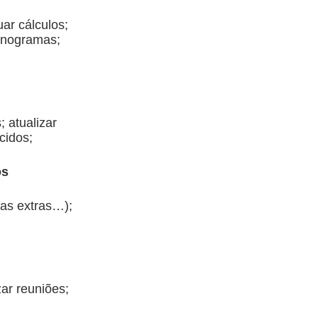
uar cálculos;
onogramas;
 atualizar
cidos;
os
ras extras…);
zar reuniões;