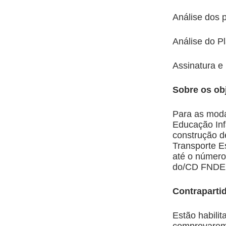
Análise dos p
Análise do P
Assinatura e
Sobre os o
Para as moda
Educação Inf
construção d
Transporte E
até o número
do/CD FNDE,
Contrapartid
Estão habilit
comprovarem 