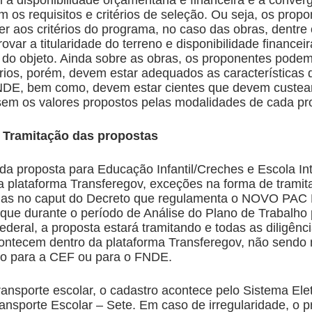
 os requisitos e critérios de seleção. Ou seja, os prop
r aos critérios do programa, no caso das obras, dentre 
ar a titularidade do terreno e disponibilidade financeir
do objeto. Ainda sobre as obras, os proponentes podem
prios, porém, devem estar adequados as características 
NDE, bem como, devem estar cientes que devem custea
sem os valores propostos pelas modalidades de cada pr
 Tramitação das propostas
da proposta para Educação Infantil/Creches e Escola In
a plataforma Transferegov, exceções na forma de trami
adas no caput do Decreto que regulamenta o NOVO PAC
 que durante o período de Análise do Plano de Trabalho
eral, a proposta estará tramitando e todas as diligênc
ontecem dentro da plataforma Transferegov, não sendo 
cio para a CEF ou para o FNDE.
ransporte escolar, o cadastro acontece pelo Sistema Ele
ansporte Escolar – Sete. Em caso de irregularidade, o 