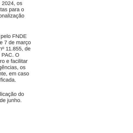
e 2024, os
stas para o
onalização
s pelo FNDE
de 7 de março
nº 11.855, de
o PAC. O
 e facilitar
gências, os
nte, em caso
ficada.
licação do
de junho.