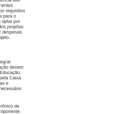
onentes
os requisitos
a para o
 optar por
dos projetos
r despesas
ojeto.
tegral
tação devem
 Educação.
 pela Caixa
ias e
necessário
trônico de
proponente