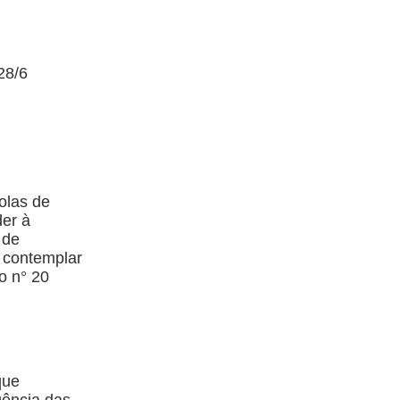
28/6
olas de
der à
 de
á contemplar
o n° 20
que
gência das