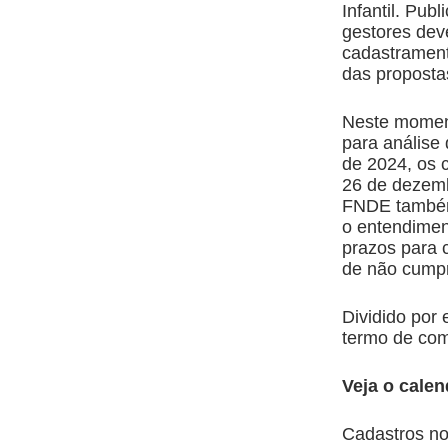
Infantil. Pu
gestores deve
cadastrament
das proposta
Neste moment
para análise
de 2024, os c
26 de dezemb
FNDE também 
o entendimen
prazos para 
de não cumpr
Dividido por
termo de com
Veja o calen
Cadastros no