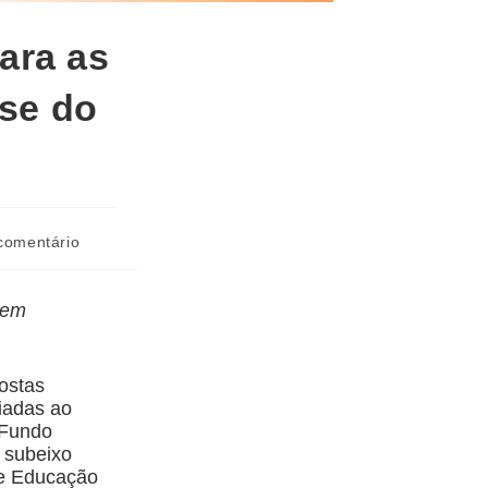
ara as
ase do
comentário
rem
postas
iadas ao
 Fundo
 subeixo
de Educação