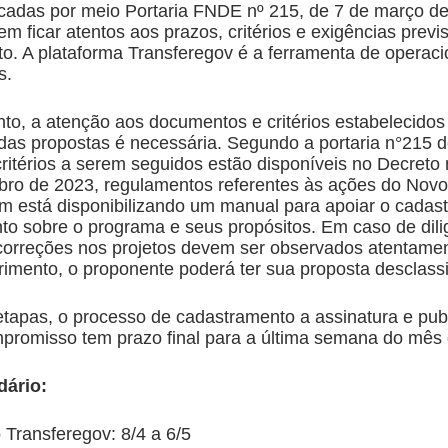
blicadas por meio Portaria FNDE nº 215, de 7 de março d
m ficar atentos aos prazos, critérios e exigências previ
o. A plataforma Transferegov é a ferramenta de operaci
s.
o, a atenção aos documentos e critérios estabelecido
 das propostas é necessária. Segundo a portaria n°215 
ritérios a serem seguidos estão disponíveis no Decreto 
ro de 2023, regulamentos referentes às ações do Nov
está disponibilizando um manual para apoiar o cadastro
to sobre o programa e seus propósitos. Em caso de dili
correções nos projetos devem ser observados atentame
imento, o proponente poderá ter sua proposta desclassi
 etapas, o processo de cadastramento a assinatura e pub
promisso tem prazo final para a última semana do mês 
dário:
 Transferegov: 8/4 a 6/5