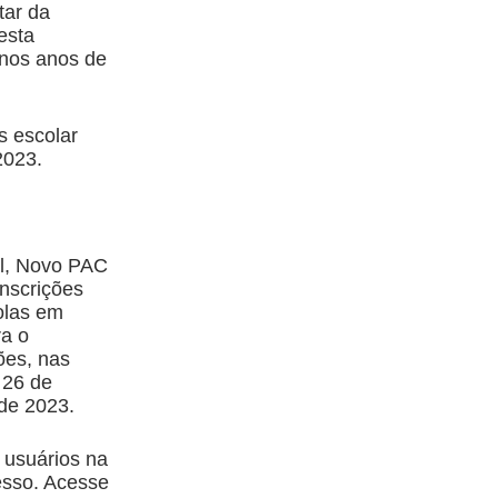
tar da
esta
 nos anos de
s escolar
2023.
l, Novo PAC
inscrições
olas em
ra o
ões, nas
 26 de
de 2023.
 usuários na
esso. Acesse