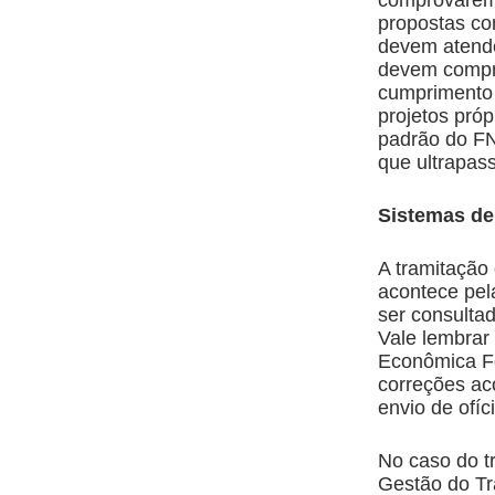
propostas com
devem atende
devem comprov
cumprimento 
projetos pró
padrão do F
que ultrapas
Sistemas de
A tramitação 
acontece pel
ser consult
Vale lembrar
Econômica Fed
correções ac
envio de ofí
No caso do t
Gestão do Tr