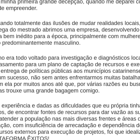
 minha primeira grande decepção, quando me deparei 
 de empreender.
ando totalmente das ilusões de mudar realidades locais
ega do mestrado abrimos uma empresa, desenvolvend
a bem inédito para a época, principalmente com mulhere
o predominantemente masculino.
o era todo voltado para investigação e diagnósticos loc
samento para um plano de captação de recursos e ex
entrega de políticas públicas aos municípios catarinens
um sucesso, não sem antes enfrentarmos muitas batalha
 ela por muitos anos até que, por várias razões eu bus
as trouxe uma grande bagagem comigo.
experiência e dadas as dificuldades que eu própria tinh
os, de encontrar fontes de recursos para dar vazão as s
tender a população nas mais diversas frentes e áreas 
ação, com insuficiência de arrecadação e dependência d
ursos externos para execução de projetos, foi que ideal
LATAFORMA ÊXITOS!