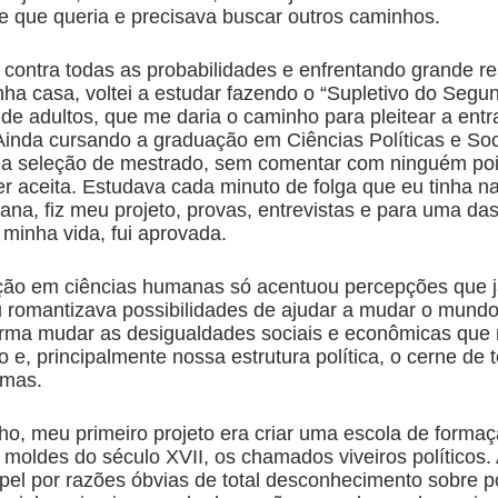
 que queria e precisava buscar outros caminhos.
 contra todas as probabilidades e enfrentando grande re
nha casa, voltei a estudar fazendo o “Supletivo do Segu
de adultos, que me daria o caminho para pleitear a ent
 Ainda cursando a graduação em Ciências Políticas e Soc
a a seleção de mestrado, sem comentar com ninguém po
r aceita. Estudava cada minuto de folga que eu tinha na
ana, fiz meu projeto, provas, entrevistas e para uma da
 minha vida, fui aprovada.
ão em ciências humanas só acentuou percepções que 
eu romantizava possibilidades de ajudar a mudar o mundo
rma mudar as desigualdades sociais e econômicas que 
 e, principalmente nossa estrutura política, o cerne de 
emas.
o, meu primeiro projeto era criar uma escola de forma
os moldes do século
XVII, os chamados viveiros políticos.
pel por razões óbvias de total desconhecimento sobre p