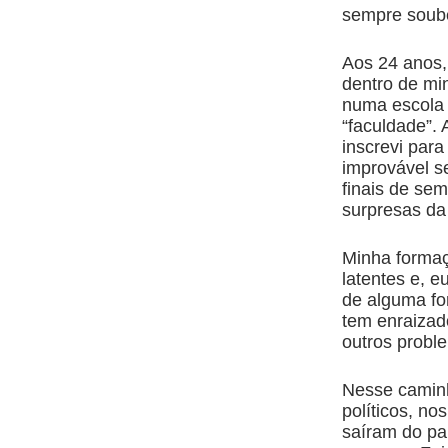
sempre soube
Aos 24 anos,
dentro de mi
numa escola 
“faculdade”.
inscrevi par
improvável se
finais de sem
surpresas da
Minha formaç
latentes e, 
de alguma fo
tem enraizado
outros probl
Nesse caminh
políticos, n
saíram do pa