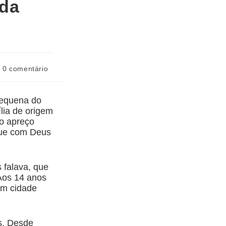
 da
0 comentário
 pequena do
lia de origem
 o apreço
 que com Deus
 falava, que
 Aos 14 anos
 em cidade
os. Desde