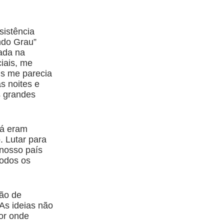
sistência
ndo Grau”
rada na
iais, me
is me parecia
s noites e
s grandes
já eram
. Lutar para
nosso país
todos os
ção de
 As ideias não
or onde