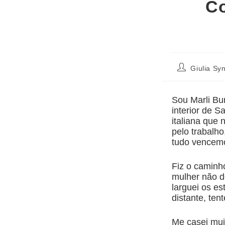
Co
Giulia Sy
Sou Marli Bur
interior de 
italiana que 
pelo trabalh
tudo vencem
Fiz o caminh
mulher não d
larguei os es
distante, ten
Me casei mui