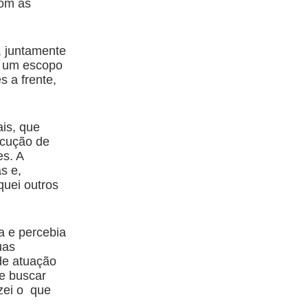
com as
, juntamente
o um escopo
s a frente,
ais, que
ecução de
es. A
s e,
quei outros
a e percebia
uas
de atuação
e buscar
izei o que