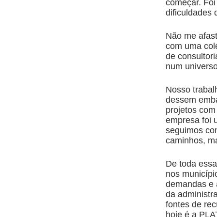
começar. Foi
dificuldades
Não me afast
com uma col
de consultori
num univers
Nosso trabalh
dessem emba
projetos com 
empresa foi 
seguimos com
caminhos, m
De toda essa 
nos municípi
demandas e a
da administr
fontes de rec
hoje é a P