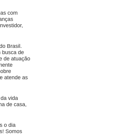
 mas com
danças
nvestidor,
o Brasil.
m busca de
ue de atuação
amente
sobre
ue atende as
da vida
na de casa,
 o dia
os! Somos