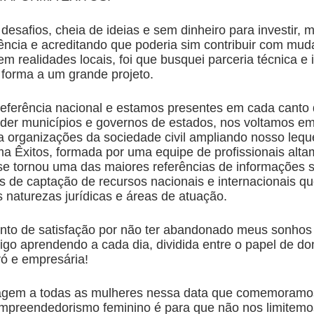
 desafios, cheia de ideias e sem dinheiro para investir,
tência e acreditando que poderia sim contribuir com mu
m realidades locais, foi que busquei parceria técnica e i
 forma a um grande projeto.
eferência nacional e estamos presentes em cada canto d
der municípios e governos de estados, nos voltamos e
a organizações da sociedade civil ampliando nosso leq
rma Êxitos, formada por uma equipe de profissionais alt
 se tornou uma das maiores referências de informações 
s de captação de recursos nacionais e internacionais q
 naturezas jurídicas e áreas de atuação.
to de satisfação por não ter abandonado meus sonhos 
igo aprendendo a cada dia, dividida entre o papel de do
vó e empresária!
gem a todas as mulheres nessa data que comemoramos
mpreendedorismo feminino é para que não nos limitem