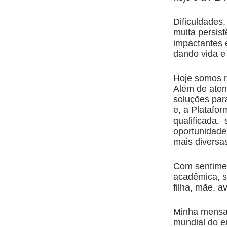
Dificuldades,
muita persis
impactantes e
dando vida e
Hoje somos r
Além de aten
soluções par
e, a Platafo
qualificada,
oportunidade
mais diversas
Com sentimen
acadêmica, s
filha, mãe, a
Minha mensa
mundial do e