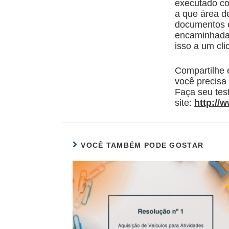
executado com
a que área d
documentos e
encaminhada 
isso a um cli
Compartilhe 
você precisa 
Faça seu test
site:
http://
VOCÊ TAMBÉM PODE GOSTAR